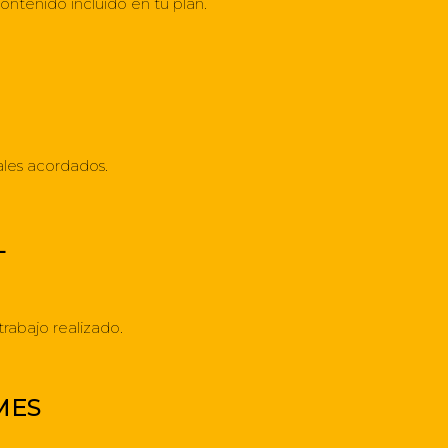
tenido incluido en tu plan.
ales acordados.
L
rabajo realizado.
MES