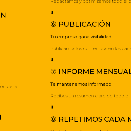
Redactamos y optimizamos todo el con
⬇
ÓN
⑥ PUBLICACIÓN
Tu empresa gana visibilidad
Publicamos los contenidos en los can
⬇
⑦ INFORME MENSUA
Te mantenemos informado
ión de la
Recibes un resumen claro de todo el t
⬇
N
⑧ REPETIMOS CADA 