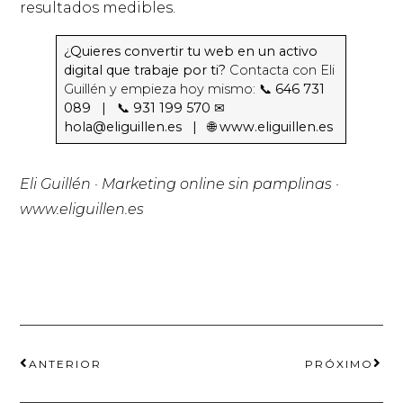
resultados medibles.
¿Quieres convertir tu web en un activo
digital que trabaje por ti?
Contacta con Eli
Guillén y empieza hoy mismo:
📞 646 731
089 | 📞 931 199 570
✉
hola@eliguillen.es | 🌐 www.eliguillen.es
Eli Guillén · Marketing online sin pamplinas ·
www.eliguillen.es
ANTERIOR
PRÓXIMO