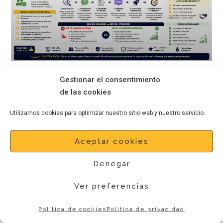
Gestionar el consentimiento
SEO basado en intención de
de las cookies
búsqueda: cómo atraer tráfico
cualificado, no solo visitas
Utilizamos cookies para optimizar nuestro sitio web y nuestro servicio.
LEER MÁS
Aceptar cookies
Denegar
Ver preferencias
Política de cookies
Política de privacidad