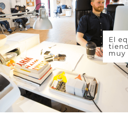
El e
tien
muy 