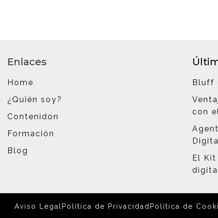
Enlaces
Últi
Home
Bluff 
¿Quién soy?
Venta
con el
Contenidon
Agent
Formación
Digita
Blog
El Kit
digit
Aviso Legal
Política de Privacidad
Política de Cook