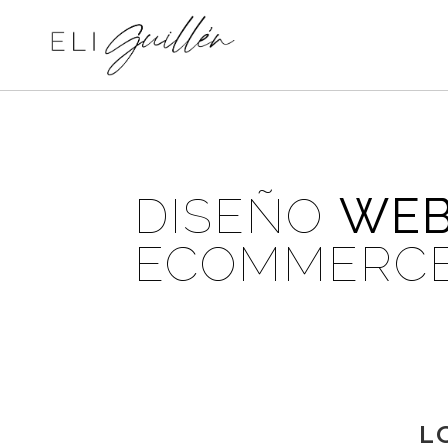
DISEÑO
WE
ECOMMERC
L