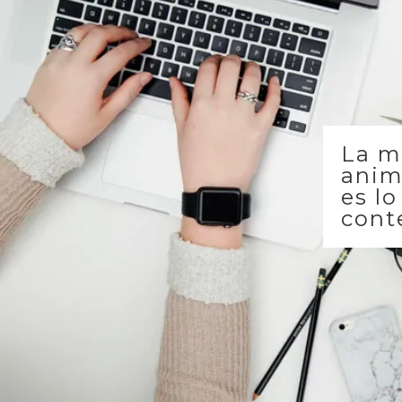
La m
anim
es l
cont