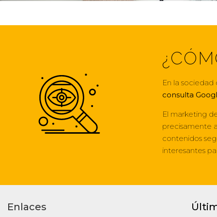
¿CÓM
En la sociedad 
consulta Goog
El marketing d
precisamente a
contenidos segú
interesantes pa
Enlaces
Últi