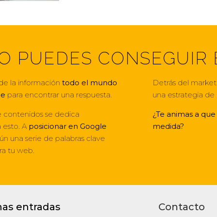
O PUEDES CONSEGUIR 
de la información
todo el mundo
Detrás del market
le
para encontrar una respuesta.
una estrategia de 
e contenidos se dedica
¿Te animas a qu
 esto. A
posicionar en Google
medida?
n una serie de palabras clave
CONTÁCTAME
ra tu web.
mas entradas
Contacto