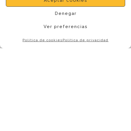
Aceptar cookies
Denegar
Ver preferencias
Política de cookies
Política de privacidad
Enlaces
Home
¿Quién soy?
Contenidon
Formación
Blog
Últimas entradas
Bluff digital