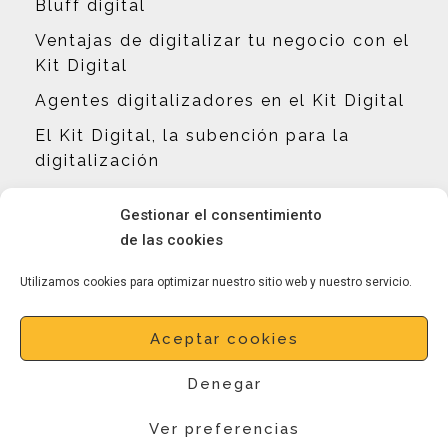
Bluff digital
Ventajas de digitalizar tu negocio con el
Kit Digital
Agentes digitalizadores en el Kit Digital
El Kit Digital, la subención para la
digitalización
Contacto
Gestionar el consentimiento
de las cookies
hola@eliguillen.es
Utilizamos cookies para optimizar nuestro sitio web y nuestro servicio.
646731089
Aceptar cookies
Denegar
Aviso Legal
Política de Privacidad
Política de Cookies
Ver preferencias