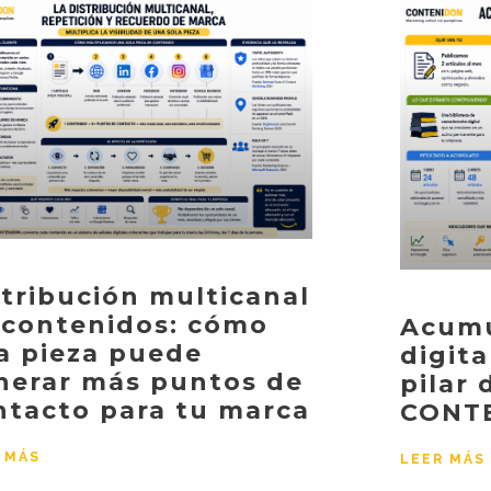
stribución multicanal
 contenidos: cómo
Acumu
a pieza puede
digita
nerar más puntos de
pilar
ntacto para tu marca
CONT
 MÁS
LEER MÁS