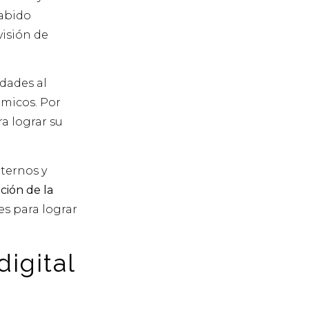
sabido
visión de
dades al
ómicos. Por
a lograr su
nternos y
ión de la
es para lograr
igital