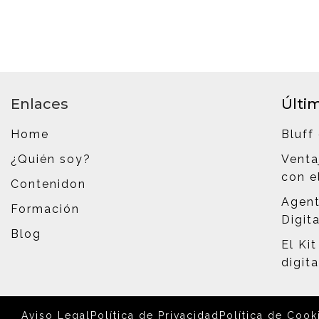
Enlaces
Últi
Home
Bluff 
¿Quién soy?
Venta
con el
Contenidon
Agent
Formación
Digita
Blog
El Kit
digit
Aviso Legal
Política de Privacidad
Política de Cook