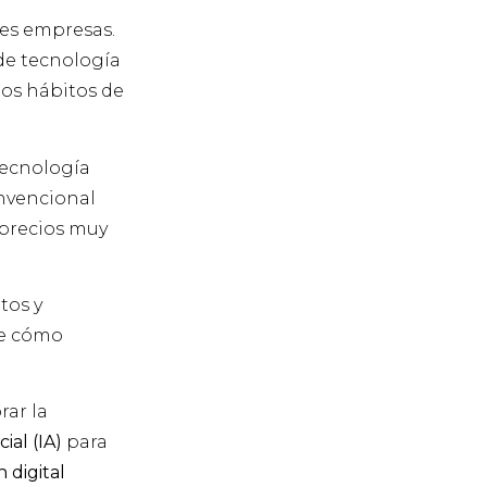
tes empresas.
 de tecnología
los hábitos de
tecnología
onvencional
precios muy
tos y
abe cómo
rar la
cial (IA)
para
 digital