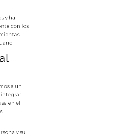
s y ha
ente con los
amientas
uario.
al
imos a un
 integrar
usa en el
s
ersona y su